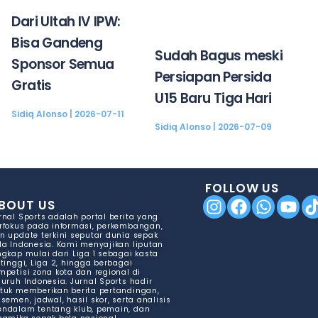
Dari Ultah IV IPW:
Bisa Gandeng
Sudah Bagus meski
Sponsor Semua
Persiapan Persida
Gratis
U15 Baru Tiga Hari
Sidiq Alonso
2026-07-11
Sidiq Alonso
2026-07-09
FOLLOW US
BOUT US
rnal Sports adalah portal berita yang
rfokus pada informasi, perkembangan,
n update terkini seputar dunia sepak
la Indonesia. Kami menyajikan liputan
ngkap mulai dari Liga 1 sebagai kasta
rtinggi, Liga 2, hingga berbagai
mpetisi zona kota dan regional di
luruh Indonesia. Jurnal Sports hadir
tuk memberikan berita pertandingan,
asemen, jadwal, hasil skor, serta analisis
ndalam tentang klub, pemain, dan