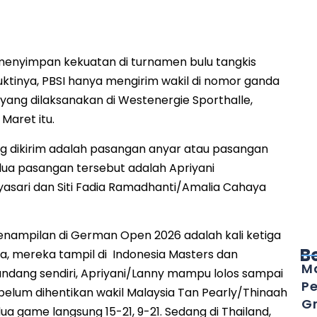
menyimpan kekuatan di turnamen bulu tangkis
tinya, PBSI hanya mengirim wakil di nomor ganda
yang dilaksanakan di Westenergie Sporthalle,
 Maret itu.
g dikirim adalah pasangan anyar atau pasangan
ua pasangan tersebut adalah Apriyani
asari dan Siti Fadia Ramadhanti/Amalia Cahaya
penampilan di German Open 2026 adalah kali ketiga
B
ya, mereka tampil di Indonesia Masters dan
Ma
kandang sendiri, Apriyani/Lanny mampu lolos sampai
Pe
ebelum dihentikan wakil Malaysia Tan Pearly/Thinaah
Gr
a game langsung 15-21, 9-21. Sedang di Thailand,