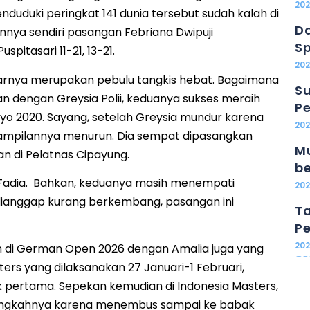
20
duduki peringkat 141 dunia tersebut sudah kalah di
Da
nnya sendiri pasangan Febriana Dwipuji
Sp
spitasari 11-21, 13-21.
202
narnya merupakan pebulu tangkis hebat. Bagaimana
Su
an dengan Greysia Polii, keduanya sukses meraih
Pe
yo 2020. Sayang, setelah Greysia mundur karena
20
ampilannya menurun. Dia sempat dipasangkan
Mu
n di Pelatnas Cipayung.
b
 Fadia. Bahkan, keduanya masih menempati
20
dianggap kurang berkembang, pasangan ini
Ta
Pe
20
an di German Open 2026 dengan Amalia juga yang
ters yang dilaksanakan 27 Januari-1 Februari,
 pertama. Sepekan kemudian di Indonesia Masters,
langkahnya karena menembus sampai ke babak