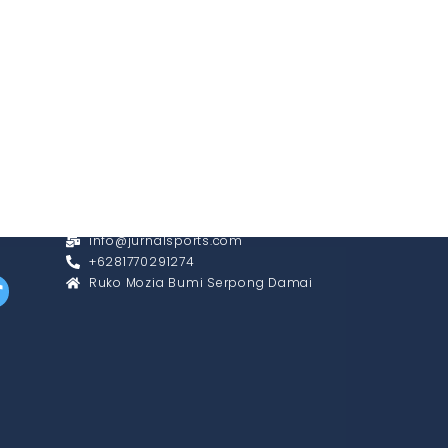
CONTACT
info@jurnalsports.com
+6281770291274
Ruko Mozia Bumi Serpong Damai