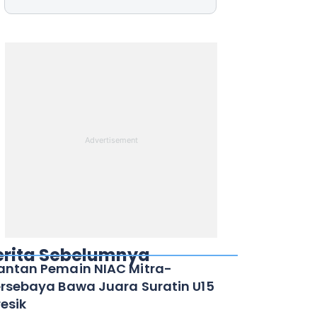
erita Sebelumnya
ntan Pemain NIAC Mitra-
rsebaya Bawa Juara Suratin U15
esik