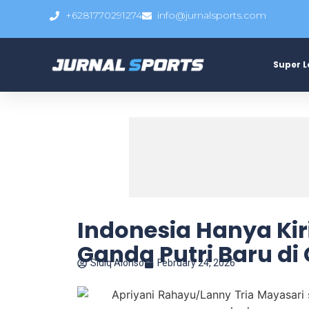
+6281770291274
info@jurnalsports.com
Super 
Indonesia Hanya Ki
Ganda Putri Baru d
Sidiq Alonso
February 24, 2026