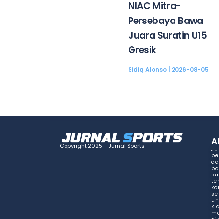
NIAC Mitra-
Persebaya Bawa
Juara Suratin U15
Gresik
Sidiq Alonso
2026-08-05
A
Copyright 2025 – Jurnal Sports
Ju
be
da
bo
le
te
ko
se
un
kl
me