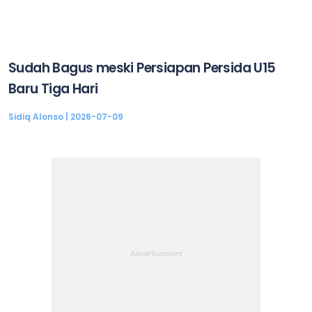
Sudah Bagus meski Persiapan Persida U15
Baru Tiga Hari
Sidiq Alonso
2026-07-09