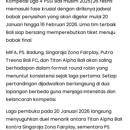
Kompetisi Liga 4 PSSI Bali musim 2025/26 resmi
memasuki fase krusial dengan dirilisnya jadwal
babak penyisihan yang akan digelar mulai 20
Januari hingga 16 Februari 2026. Lima tim terbaik
Bali siap bersaing memperebutkan tiket menuju
babak final.
MIFA, PS. Badung, Singaraja Zona Fairplay, Putra
Tresna Bali FC, dan Titan Alpha Bali akan saling
berhadapan dalam format round robin yang
menuntut konsistensi sejak laga pertama. Setiap
pertandingan dijadwalkan berlangsung di dua
lapangan berbeda guna menjaga intensitas dan
kelancaran kompetisi.
Laga pembuka pada 20 Januari 2026 langsung
menyuguhkan duel menarik antara Titan Alpha Bali
kontra Singaraja Zona Fairplay, sementara PS.