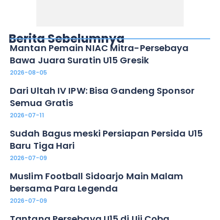
Berita Sebelumnya
Mantan Pemain NIAC Mitra-Persebaya
Bawa Juara Suratin U15 Gresik
2026-08-05
Dari Ultah IV IPW: Bisa Gandeng Sponsor
Semua Gratis
2026-07-11
Sudah Bagus meski Persiapan Persida U15
Baru Tiga Hari
2026-07-09
Muslim Football Sidoarjo Main Malam
bersama Para Legenda
2026-07-09
Tantang Persebaya U15 di Uji Coba