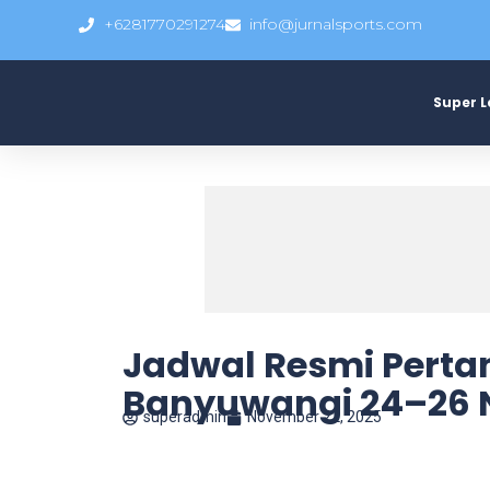
+6281770291274
info@jurnalsports.com
Super 
Jadwal Resmi Perta
Banyuwangi 24–26 
superadmin
November 22, 2025