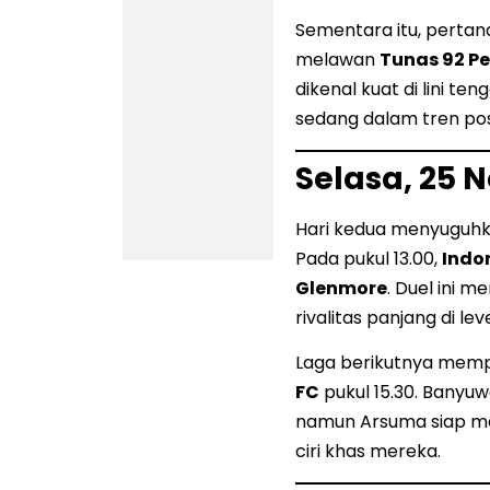
Sementara itu, pert
melawan
Tunas 92 P
dikenal kuat di lini t
sedang dalam tren posi
Selasa, 25 
Hari kedua menyuguhka
Pada pukul 13.00,
Indo
Glenmore
. Duel ini 
rivalitas panjang di lev
Laga berikutnya me
FC
pukul 15.30. Banyuw
namun Arsuma siap me
ciri khas mereka.