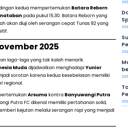
20
andingan kedua mempertemukan
Batara Reborn
Da
enataban
pada pukul 15.30. Batara Reborn yang
Sp
engah akan diuji oleh serangan cepat Tunas 92 yang
202
tif.
Su
Pe
November 2025
20
n laga-laga yang tak kalah menarik.
Mu
nesia Muda
dijadwalkan menghadapi
Yunior
b
menjadi sorotan karena kedua kesebelasan memiliki
20
el regional.
Ta
Pe
mpertemukan
Arsuma
kontra
Banyuwangi Putra
20
angi Putra FC dikenal memiliki pertahanan solid,
mberi kejutan melalui serangan rapi yang menjadi