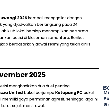
yuwangi 2025
kembali menggeliat dengan
k yang dijadwalkan berlangsung pada 24
lah klub lokal bersiap menampilkan performa
kan posisi di klasemen sementara. Berikut
ap berdasarkan jadwal resmi yang telah dirilis
ovember 2025
isi menghadirkan dua duel penting.
B
Ma
azza United
bakal berjumpa
Ketapang FC
pukul
Pe
l memiliki gaya permainan agresif, sehingga laga ini
Gr
 ketat sejak menit awal.