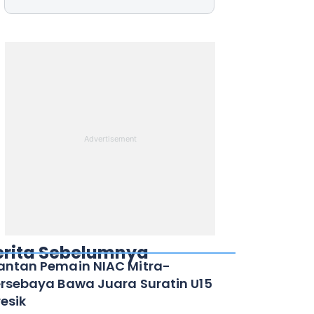
erita Sebelumnya
ntan Pemain NIAC Mitra-
rsebaya Bawa Juara Suratin U15
esik