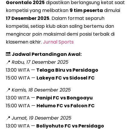
Gorontalo 2025
dipastikan berlangsung ketat saat
kompetisi yang melibatkan
9 tim peserta
dimulai
17 Desember 2025
. Dalam format separuh
kompetisi, setiap klub akan saling bertemu dan
mengincar poin maksimal demi posisi terbaik di
klasemen akhir.
Jurnal Sports
🔜
Jadwal Pertandingan Awal:
📍
Rabu, 17 Desember 2025
13:00 WITA —
Telaga Biru vs Persidago
15:00 WITA —
Lakeya FC vs Sidosel FC
📍
Kamis, 18 Desember 2025
13:00 WITA —
Panipi FC vs Bongoayu
15:00 WITA —
Helumo FC vs Falcon FC
📍
Jumat, 19 Desember 2025
13:00 WITA —
Boliyohuto FC vs Persidago