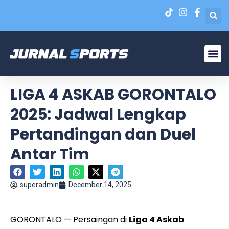
Liga N
EPA Liga 1 U-20
LIGA 4 ASKAB GORONTALO
2025: Jadwal Lengkap
Pertandingan dan Duel
Antar Tim
superadmin
December 14, 2025
GORONTALO — Persaingan di
Liga 4 Askab