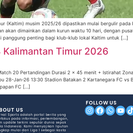
mur (Kaltim) musim 2025/26 dipastikan mulai bergulir pada
ingan akan dimainkan dalam kurun waktu 10 hari, dengan pus
i panggung penting bagi klub-klub lokal Kaltim untuk […]
4 Kalimantan Timur 2026
 Match 20 Pertandingan Durasi 2 x 45 menit + Istirahat Zo
abu 28-Jan-26 13:30 Stadion Batakan 2 Kartanegara FC vs 
kpapan FC […]
FOLLOW US
BOUT US
rnal Sports adalah portal berita yang
rfokus pada informasi, perkembangan,
n update terkini seputar dunia sepak
la Indonesia. Kami menyajikan liputan
ngkap mulai dari Liga 1 sebagai kasta