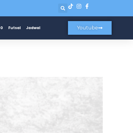
Youtube
20
Futsal
Jadwal