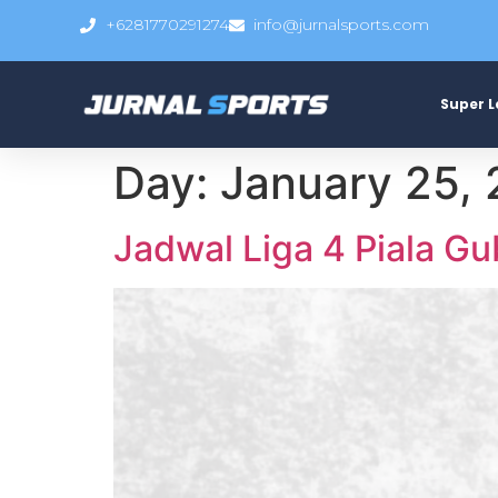
+6281770291274
info@jurnalsports.com
Super 
Day:
January 25,
Jadwal Liga 4 Piala G