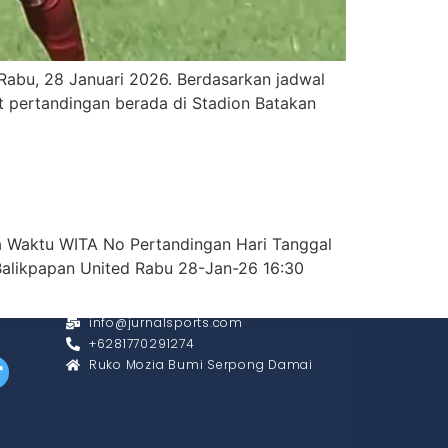
 Rabu, 28 Januari 2026. Berdasarkan jadwal
at pertandingan berada di Stadion Batakan
na Waktu WITA No Pertandingan Hari Tanggal
Balikpapan United Rabu 28-Jan-26 16:30
CONTACT
info@jurnalsports.com
+6281770291274
Ruko Mozia Bumi Serpong Damai