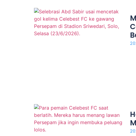
M
C
B
20
H
M
20