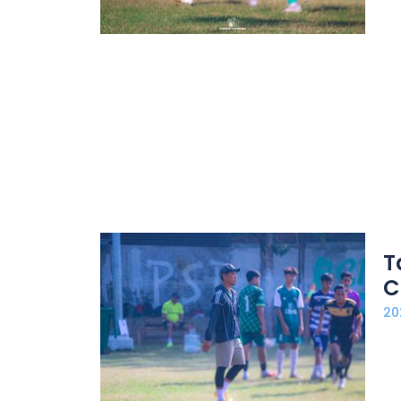
T
C
20