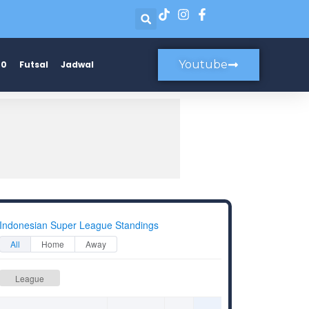
Youtube
20
Futsal
Jadwal