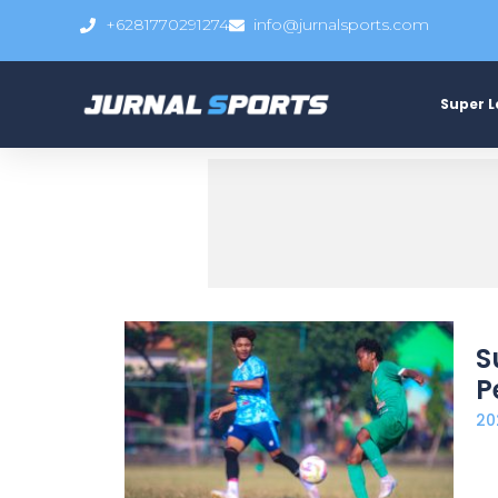
+6281770291274
info@jurnalsports.com
Super 
S
P
20