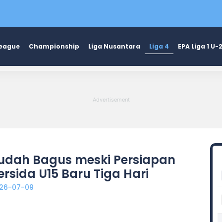
League
Championship
Liga Nusantara
Liga 4
EPA Liga 1 U-
udah Bagus meski Persiapan
ersida U15 Baru Tiga Hari
26-07-09