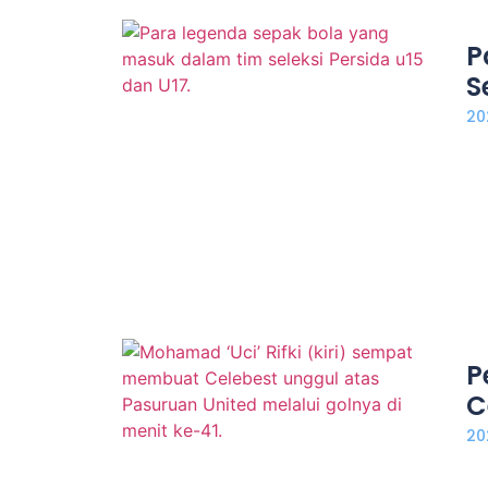
P
S
20
P
C
20