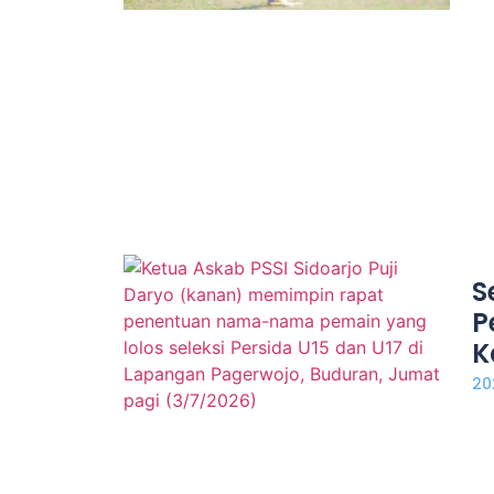
S
P
K
20