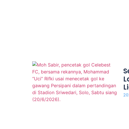
S
L
L
20