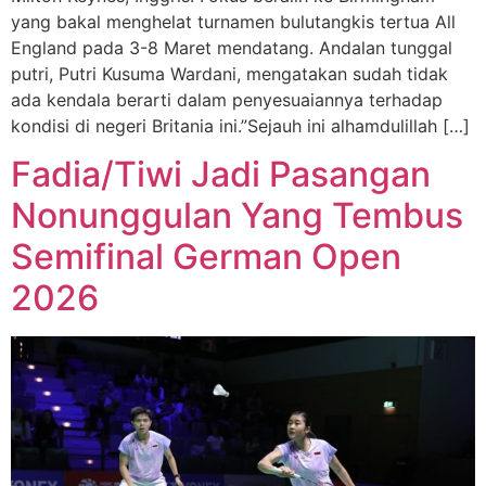
yang bakal menghelat turnamen bulutangkis tertua All
England pada 3-8 Maret mendatang. Andalan tunggal
putri, Putri Kusuma Wardani, mengatakan sudah tidak
ada kendala berarti dalam penyesuaiannya terhadap
kondisi di negeri Britania ini.”Sejauh ini alhamdulillah […]
Fadia/Tiwi Jadi Pasangan
Nonunggulan Yang Tembus
Semifinal German Open
2026