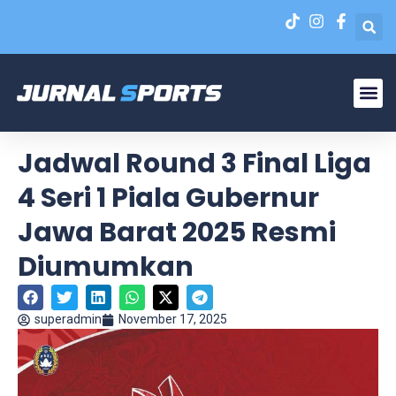
Liga N
EPA Liga 1 U-20
Jadwal Round 3 Final Liga
4 Seri 1 Piala Gubernur
Jawa Barat 2025 Resmi
Diumumkan
superadmin
November 17, 2025