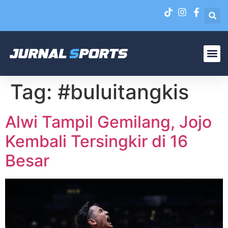
Liga N
EPA Liga 1 U-20
Tag:
#buluitangkis
Alwi Tampil Gemilang, Jojo
Kembali Tersingkir di 16
Besar