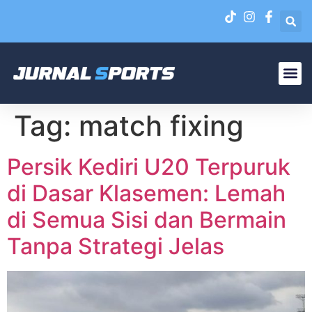
Liga N
EPA Liga 1 U-20
Tag:
match fixing
Persik Kediri U20 Terpuruk
di Dasar Klasemen: Lemah
di Semua Sisi dan Bermain
Tanpa Strategi Jelas