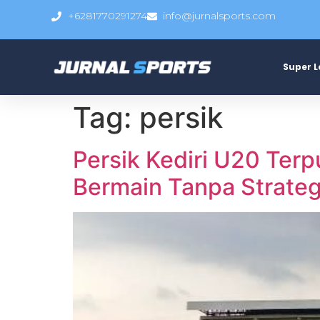
+6281770291274
info@jurnalsports.com
Super 
Tag:
persik
Persik Kediri U20 Ter
Bermain Tanpa Strateg