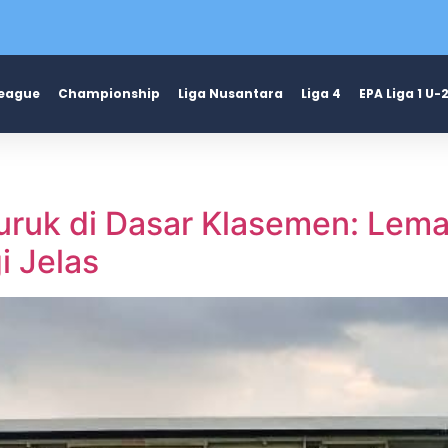
League
Championship
Liga Nusantara
Liga 4
EPA Liga 1 U-
puruk di Dasar Klasemen: Lema
i Jelas