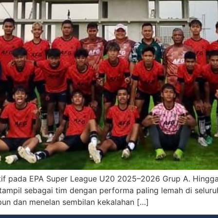
gatif pada EPA Super League U20 2025–2026 Grup A. Hing
ga tampil sebagai tim dengan performa paling lemah di selur
 pun dan menelan sembilan kekalahan […]