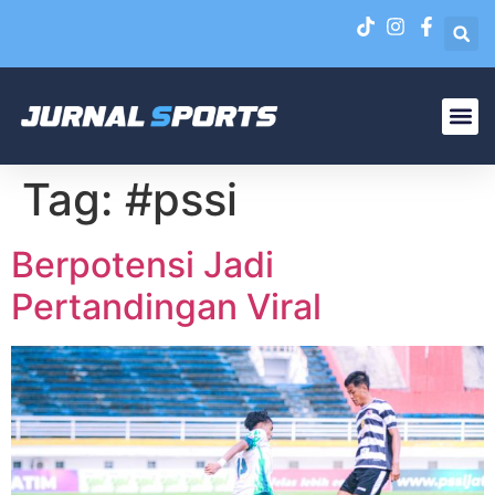
Liga N
EPA Liga 1 U-20
Tag:
#pssi
Berpotensi Jadi
Pertandingan Viral