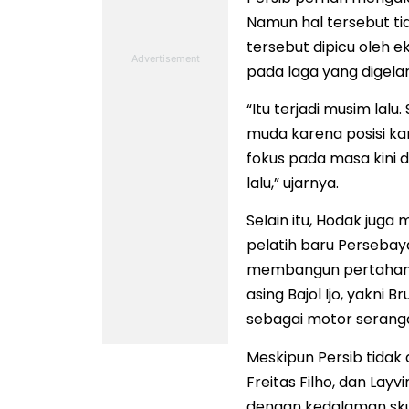
Namun hal tersebut ti
tersebut dipicu oleh e
pada laga yang digelar
“Itu terjadi musim lal
muda karena posisi ka
fokus pada masa kini
lalu,” ujarnya.
Selain itu, Hodak jug
pelatih baru Persebaya
membangun pertahanan 
asing Bajol Ijo, yakni 
sebagai motor seranga
Meskipun Persib tidak 
Freitas Filho, dan Lay
dengan kedalaman sku