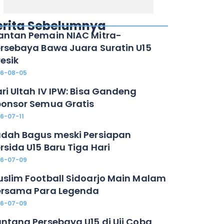
erita Sebelumnya
ntan Pemain NIAC Mitra-
rsebaya Bawa Juara Suratin U15
esik
26-08-05
ri Ultah IV IPW: Bisa Gandeng
onsor Semua Gratis
6-07-11
dah Bagus meski Persiapan
rsida U15 Baru Tiga Hari
26-07-09
slim Football Sidoarjo Main Malam
ersama Para Legenda
26-07-09
ntang Persebaya U15 di Uji Coba