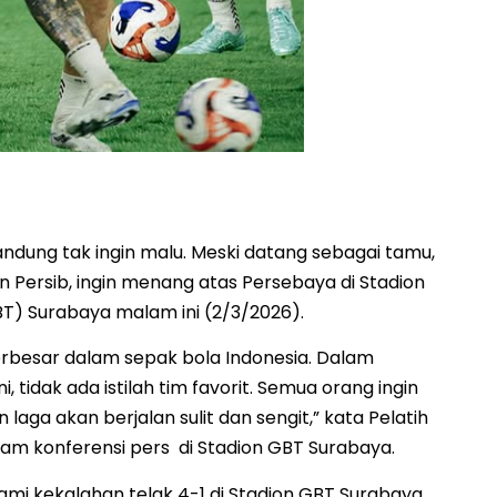
tadion GBT sebelum melawan Persebaya Surabaya.
andung tak ingin malu. Meski datang sebagai tamu,
n Persib, ingin menang atas Persebaya di Stadion
T) Surabaya malam ini (2/3/2026).
rbesar dalam sepak bola Indonesia. Dalam
i, tidak ada istilah tim favorit. Semua orang ingin
laga akan berjalan sulit dan sengit,” kata Pelatih
lam konferensi pers di Stadion GBT Surabaya.
mi kekalahan telak 4-1 di Stadion GBT Surabaya.