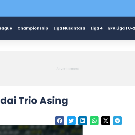
League
Championship
Liga Nusantara
Liga 4
EPA Liga 1 U-
ai Trio Asing