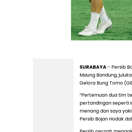
Pemain Persib Bandung saat menjajal S
SURABAYA
– Persib B
Maung Bandung, juluka
Gelora Bung Tomo (GB
“Pertemuan dua tim te
pertandingan seperti in
menang dan saya yakin 
Persib Bojan Hodak da
Persib pernah mengala