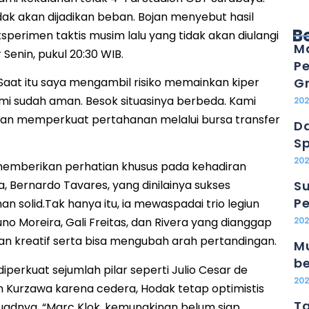
dak akan dijadikan beban. Bojan menyebut hasil
B
ksperimen taktis musim lalu yang tidak akan diulangi
Ma
 Senin, pukul 20:30 WIB.
Pe
u. Saat itu saya mengambil risiko memainkan kiper
Gr
mi sudah aman. Besok situasinya berbeda. Kami
20
 dan memperkuat pertahanan melalui bursa transfer
Da
Sp
202
a memberikan perhatian khusus pada kehadiran
, Bernardo Tavares, yang dinilainya sukses
Su
Pe
solid.Tak hanya itu, ia mewaspadai trio legiun
Bruno Moreira, Gali Freitas, dan Rivera yang dianggap
20
n kreatif serta bisa mengubah arah pertandingan.
Mu
b
diperkuat sejumlah pilar seperti Julio Cesar de
20
vin Kurzawa karena cedera, Hodak tetap optimistis
Ta
adnya. “Marc Klok, kemungkinan belum siap