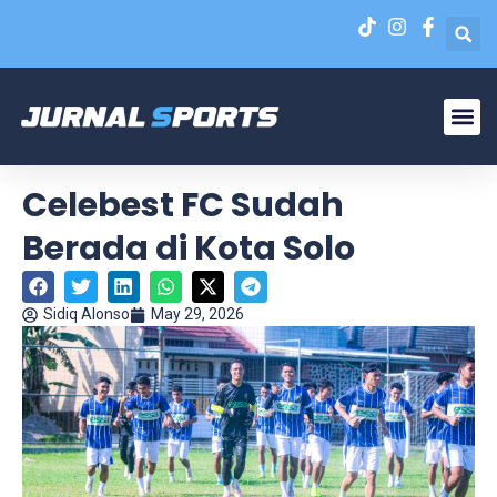
Liga N
EPA Liga 1 U-20
Celebest FC Sudah
Berada di Kota Solo
Sidiq Alonso
May 29, 2026