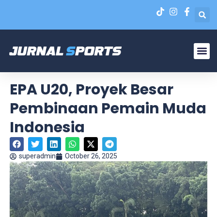
Liga N
EPA Liga 1 U-20
EPA U20, Proyek Besar
Pembinaan Pemain Muda
Indonesia
superadmin
October 26, 2025