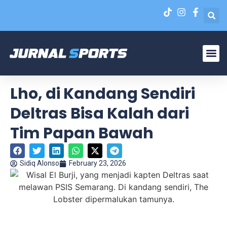
Liga N
EPA Liga 1 U-20
Lho, di Kandang Sendiri
Deltras Bisa Kalah dari
Tim Papan Bawah
Sidiq Alonso
February 23, 2026
Wisal El Burji, yang menjadi kapten Deltras saat melawan
PSIS Semarang. Di kandang sendiri, The Lobster