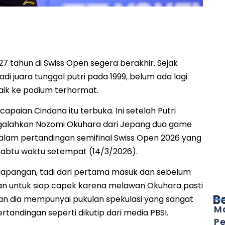
i mengalahkan Nozomi Okuhara dari Jepang di babak
l Swiss Open 2026.
27 tahun di Swiss Open segera berakhir. Sejak
i juara tunggal putri pada 1999, belum ada lagi
naik ke podium terhormat.
capaian Cindana itu terbuka. Ini setelah Putri
alahkan Nozomi Okuhara dari Jepang dua game
 dalam pertandingan semifinal Swiss Open 2026 yang
 Sabtu waktu setempat (14/3/2026).
i lapangan, tadi dari pertama masuk dan sebelum
n untuk siap capek karena melawan Okuhara pasti
B
an dia mempunyai pukulan spekulasi yang sangat
Ma
 pertandingan seperti dikutip dari media PBSI.
Pe