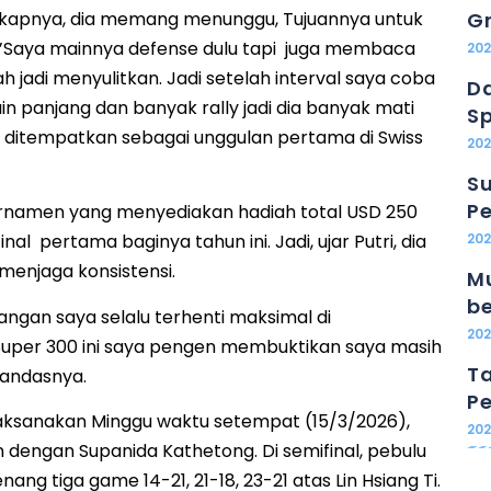
gkapnya, dia memang menunggu, Tujuannya untuk
Gr
‘’Saya mainnya defense dulu tapi juga membaca
20
 jadi menyulitkan. Jadi setelah interval saya coba
Da
in panjang dan banyak rally jadi dia banyak mati
Sp
yang ditempatkan sebagai unggulan pertama di Swiss
202
Su
Pe
namen yang menyediakan hadiah total USD 250
inal pertama baginya tahun ini. Jadi, ujar Putri, dia
20
menjaga konsistensi.
Mu
b
angan saya selalu terhenti maksimal di
20
Super 300 ini saya pengen membuktikan saya masih
Ta
 tandasnya.
Pe
ilaksanakan Minggu waktu setempat (15/3/2026),
20
 dengan Supanida Kathetong. Di semifinal, pebulu
nang tiga game 14-21, 21-18, 23-21 atas Lin Hsiang Ti.