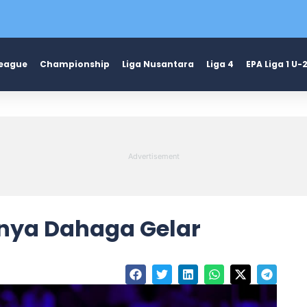
League
Championship
Liga Nusantara
Liga 4
EPA Liga 1 U-
nya Dahaga Gelar