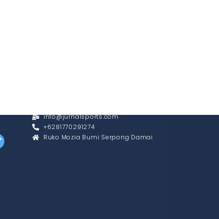
CONTACT
info@jurnalsports.com
+6281770291274
Ruko Mozia Bumi Serpong Damai