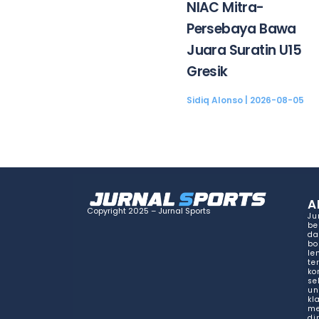
NIAC Mitra-
Persebaya Bawa
Juara Suratin U15
Gresik
Sidiq Alonso
2026-08-05
A
Copyright 2025 – Jurnal Sports
Ju
be
da
bo
le
te
ko
se
un
kl
me
di