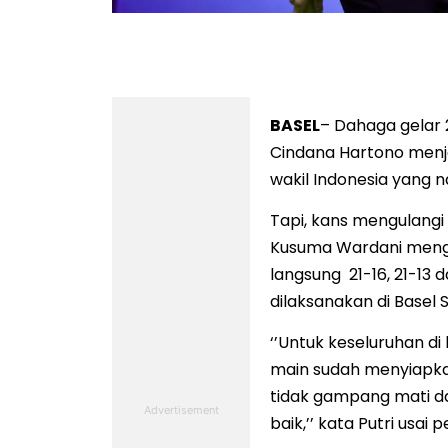
Ekpresi kegembiraan Putri Kusuma Wardan
semifina
BASEL
– Dahaga gelar 
Cindana Hartono menjad
wakil Indonesia yang 
Tapi, kans mengulangi 
Kusuma Wardani meng
langsung 21-16, 21-13
dilaksanakan di Basel
‘’Untuk keseluruhan d
main sudah menyiapka
tidak gampang mati d
baik,’’ kata Putri usai