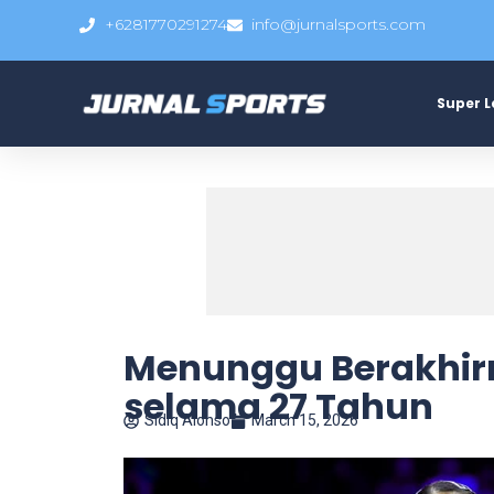
+6281770291274
info@jurnalsports.com
Super 
Menunggu Berakhir
selama 27 Tahun
Sidiq Alonso
March 15, 2026