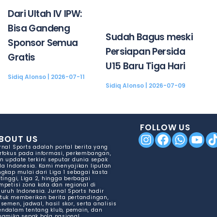
Dari Ultah IV IPW:
Bisa Gandeng
Sudah Bagus meski
Sponsor Semua
Persiapan Persida
Gratis
U15 Baru Tiga Hari
Sidiq Alonso
2026-07-11
Sidiq Alonso
2026-07-09
FOLLOW US
BOUT US
rnal Sports adalah portal berita yang
rfokus pada informasi, perkembangan,
n update terkini seputar dunia sepak
la Indonesia. Kami menyajikan liputan
ngkap mulai dari Liga 1 sebagai kasta
rtinggi, Liga 2, hingga berbagai
mpetisi zona kota dan regional di
luruh Indonesia. Jurnal Sports hadir
tuk memberikan berita pertandingan,
asemen, jadwal, hasil skor, serta analisis
ndalam tentang klub, pemain, dan
namika sepak bola nasional.