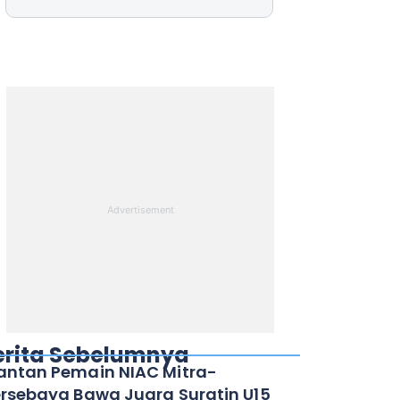
erita Sebelumnya
ntan Pemain NIAC Mitra-
rsebaya Bawa Juara Suratin U15