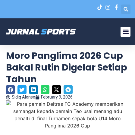
Liga N
EPA Liga 1 U-20
Moro Panglima 2026 Cup
Bakal Rutin Digelar Setiap
Tahun
Sidiq Alonso
February 9, 2026
Para pemain Deltras FC Academy memberikan semangat