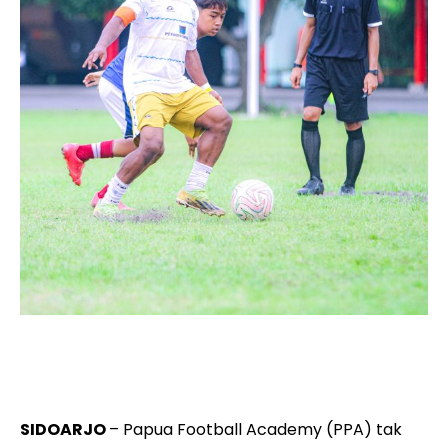
Pemain Papua Football Academy Yance Glen Imbiri
(kanan) dibayangi pemain MSA dalam pertandingan di
Lapangan Kikav 3 Sumput, Sidoarjo.
SIDOARJO
– Papua Football Academy (PPA) tak