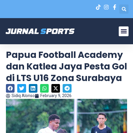
Liga N
EPA Liga 1 U-20
Papua Football Academy
dan Katlea Jaya Pesta Gol
di LTS U16 Zona Surabaya
Sidiq Alonso
February 9, 2026