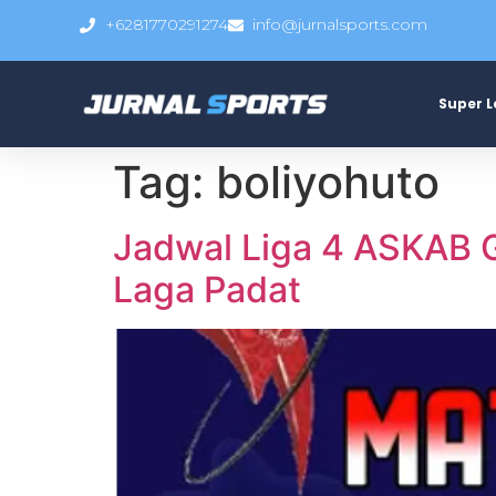
+6281770291274
info@jurnalsports.com
Super 
Tag:
boliyohuto
Jadwal Liga 4 ASKAB Go
Laga Padat