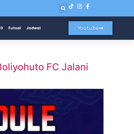
Youtube
20
Futsal
Jadwal
oliyohuto FC Jalani