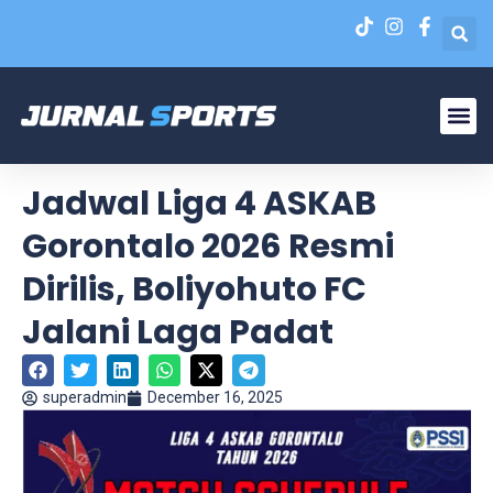
Liga N
EPA Liga 1 U-20
Jadwal Liga 4 ASKAB
Gorontalo 2026 Resmi
Dirilis, Boliyohuto FC
Jalani Laga Padat
superadmin
December 16, 2025