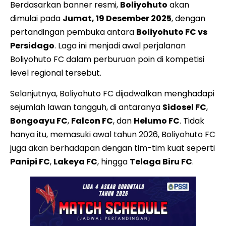
Berdasarkan banner resmi,
Boliyohuto
akan
dimulai pada
Jumat, 19 Desember 2025
, dengan
pertandingan pembuka antara
Boliyohuto FC vs
Persidago
. Laga ini menjadi awal perjalanan
Boliyohuto FC dalam perburuan poin di kompetisi
level regional tersebut.
Selanjutnya, Boliyohuto FC dijadwalkan menghadapi
sejumlah lawan tangguh, di antaranya
Sidosel FC
,
Bongoayu FC
,
Falcon FC
, dan
Helumo FC
. Tidak
hanya itu, memasuki awal tahun 2026, Boliyohuto FC
juga akan berhadapan dengan tim-tim kuat seperti
Panipi FC
,
Lakeya FC
, hingga
Telaga Biru FC
.