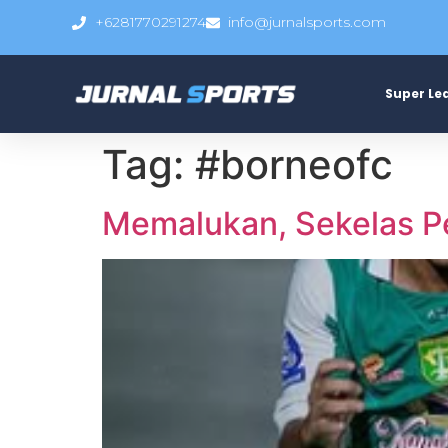
+6281770291274
info@jurnalsports.com
Super Le
Tag:
#borneofc
Memalukan, Sekelas P