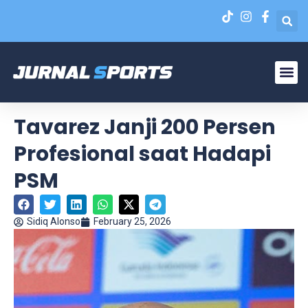
Liga N
EPA Liga 1 U-20
Tavarez Janji 200 Persen
Profesional saat Hadapi
PSM
Sidiq Alonso
February 25, 2026