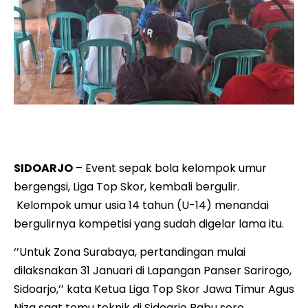
Manager meeting Liga Top Skor 2026 Zona Surabaya yang
dilaksanakan di Sidoarjo Rabu sore (14/1/2026).
SIDOARJO
– Event sepak bola kelompok umur
bergengsi, Liga Top Skor, kembali bergulir.
Kelompok umur usia 14 tahun (U-14) menandai
bergulirnya kompetisi yang sudah digelar lama itu.
‘’Untuk Zona Surabaya, pertandingan mulai
dilaksnakan 31 Januari di Lapangan Panser Sarirogo,
Sidoarjo,’’ kata Ketua Liga Top Skor Jawa Timur Agus
Niza saat temu teknik di Sidoarjo Rabu sore