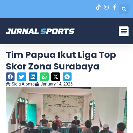
Liga N
EPA Liga 1 U-20
Tim Papua Ikut Liga Top
Skor Zona Surabaya
Sidiq Alonso
January 14, 2026