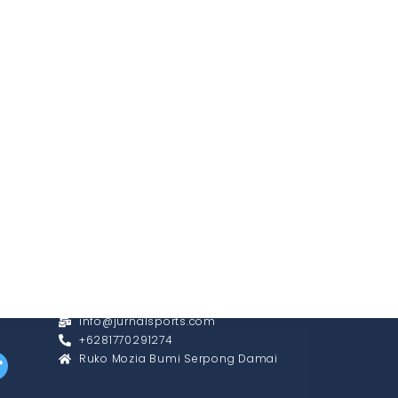
CONTACT
info@jurnalsports.com
+6281770291274
Ruko Mozia Bumi Serpong Damai