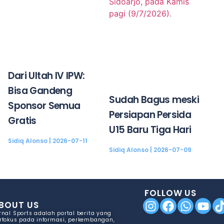
Dari Ultah IV IPW:
Bisa Gandeng
Sudah Bagus meski
Sponsor Semua
Persiapan Persida
Gratis
U15 Baru Tiga Hari
Sidiq Alonso
2026-07-11
Sidiq Alonso
2026-07-09
FOLLOW US
BOUT US
rnal Sports adalah portal berita yang
rfokus pada informasi, perkembangan,