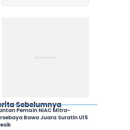
erita Sebelumnya
ntan Pemain NIAC Mitra-
rsebaya Bawa Juara Suratin U15
esik