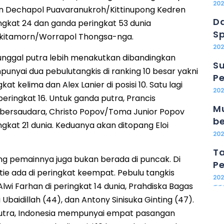
20
 Dechapol Puavaranukroh/Kittinupong Kedren
Da
gkat 24 dan ganda peringkat 53 dunia
Sp
itamorn/Worrapol Thongsa-nga.
202
tunggal putra lebih menakutkan dibandingkan
Su
unyai dua pebulutangkis di ranking 10 besar yakni
Pe
kat kelima dan Alex Lanier di posisi 10. Satu lagi
20
eringkat 16. Untuk ganda putra, Prancis
Mu
ersaudara, Christo Popov/Toma Junior Popov
b
kat 21 dunia. Keduanya akan ditopang Eloi
20
Ta
ing pemainnya juga bukan berada di puncak. Di
Pe
tie ada di peringkat keempat. Pebulu tangkis
20
 Alwi Farhan di peringkat 14 dunia, Prahdiska Bagas
i Ubaidillah (44), dan Antony Sinisuka Ginting (47).
utra, Indonesia mempunyai empat pasangan