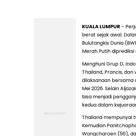
KUALA LUMPUR
– Perj
berat sejak awal. Dal
Bulutangkis Dunia (BW
Merah Putih diprediksi
Menghuni Grup D, Ind
Thailand, Prancis, dan 
dilaksanaan bersama d
Mei 2026. Selain Aljaza
bisa menjadi pengganj
kedua dalam kejuaraan
Thailand mempunyai tu
Kemudian Panitchaphon
Wangcharoen (56), dan 