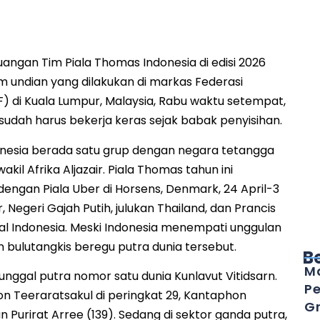
uangan Tim Piala Thomas Indonesia di edisi 2026
am undian yang dilakukan di markas Federasi
F) di Kuala Lumpur, Malaysia, Rabu waktu setempat,
 sudah harus bekerja keras sejak babak penyisihan.
onesia berada satu grup dengan negara tetangga
wakil Afrika Aljazair. Piala Thomas tahun ini
engan Piala Uber di Horsens, Denmark, 24 April-3
ir, Negeri Gajah Putih, julukan Thailand, dan Prancis
al Indonesia. Meski Indonesia menempati unggulan
 bulutangkis beregu putra dunia tersebut.
B
Ma
nggal putra nomor satu dunia Kunlavut Vitidsarn.
Pe
 Teeraratsakul di peringkat 29, Kantaphon
Gr
Purirat Arree (139). Sedang di sektor ganda putra,