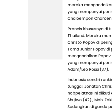
mereka mengandalkan
yang mempunyai perin
Chaloempon Charoenk
Prancis khususnya di 
Thailand. Mereka memp
Christo Popov di pering
Toma Junior Popov di p
mengandalkan Popov b
yang mempunyai pering
Adam/Leo Rossi (37).
Indonesia sendiri rank
tunggal, Jonatan Chris
nobpelatnas ini diikuti
Shujiwo (42) , Moh. Zak
Sedangkan di ganda p