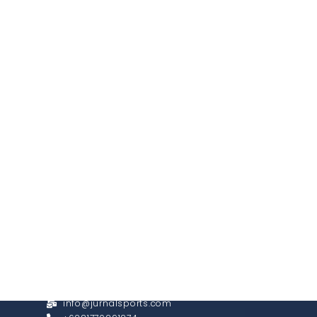
CONTACT
info@jurnalsports.com