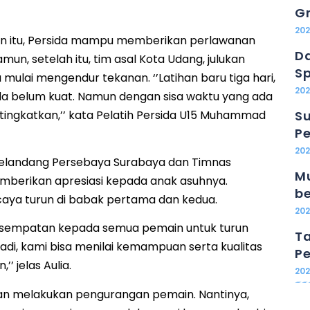
Gr
20
an itu, Persida mampu memberikan perlawanan
Da
mun, setelah itu, tim asal Kota Udang, julukan
Sp
u mulai mengendur tekanan. ‘’Latihan baru tiga hari,
202
da belum kuat. Namun dengan sisa waktu yang ada
tingkatkan,’’ kata Pelatih Persida U15 Muhammad
Su
Pe
20
gelandang Persebaya Surabaya dan Timnas
Mu
emberikan apresiasi kepada anak asuhnya.
b
caya turun di babak pertama dan kedua.
20
esempatan kepada semua pemain untuk turun
Ta
di, kami bisa menilai kemampuan serta kualitas
Pe
’ jelas Aulia.
20
 akan melakukan pengurangan pemain. Nantinya,