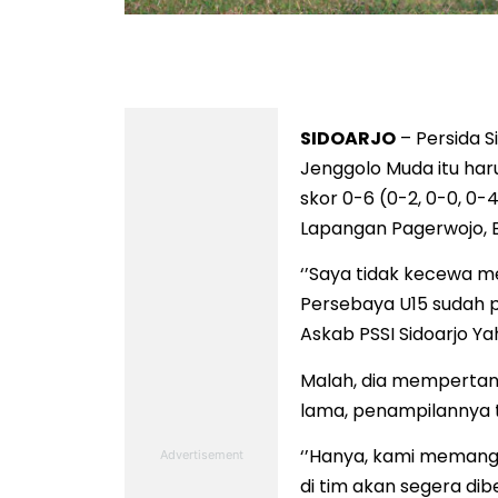
Pemain Persida U15 (kiri) membayangi pemain
Pagerwojo, Buduran, Sid
SIDOARJO
– Persida S
Jenggolo Muda itu ha
skor 0-6 (0-2, 0-0, 0-
Lapangan Pagerwojo, B
‘’Saya tidak kecewa me
Persebaya U15 sudah p
Askab PSSI Sidoarjo Y
Malah, dia mempertan
lama, penampilannya t
‘’Hanya, kami memang
di tim akan segera dibe