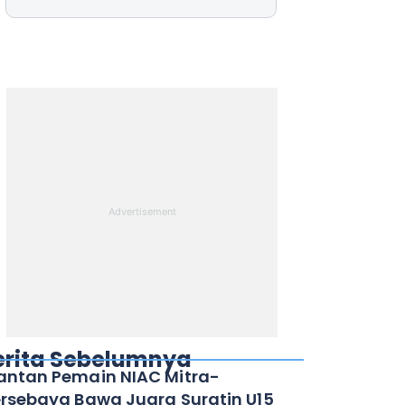
erita Sebelumnya
ntan Pemain NIAC Mitra-
rsebaya Bawa Juara Suratin U15