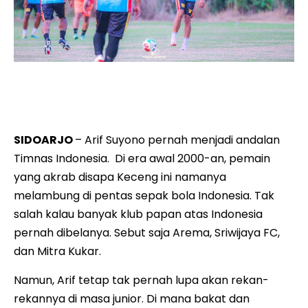
Arif ‘’Keceng’’ Suyono saat membela Persema Junior All
Stars di Lapangan Kluruk, Candi, Sidoarjo, pada Minggu
sore (28/6/2026).
SIDOARJO
– Arif Suyono pernah menjadi andalan
Timnas Indonesia. Di era awal 2000-an, pemain
yang akrab disapa Keceng ini namanya
melambung di pentas sepak bola Indonesia. Tak
salah kalau banyak klub papan atas Indonesia
pernah dibelanya. Sebut saja Arema, Sriwijaya FC,
dan Mitra Kukar.
Namun, Arif tetap tak pernah lupa akan rekan-
rekannya di masa junior. Di mana bakat dan