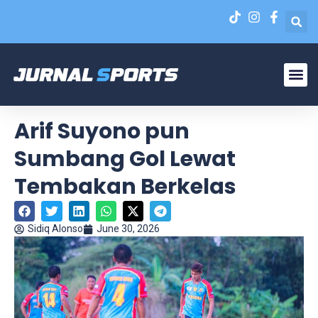
Liga N
EPA Liga 1 U-20
Arif Suyono pun
Sumbang Gol Lewat
Tembakan Berkelas
Sidiq Alonso
June 30, 2026