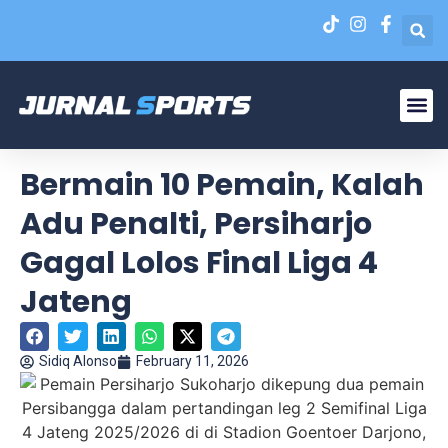
Liga N
EPA Liga 1 U-20
Bermain 10 Pemain, Kalah
Adu Penalti, Persiharjo
Gagal Lolos Final Liga 4
Jateng
Sidiq Alonso
February 11, 2026