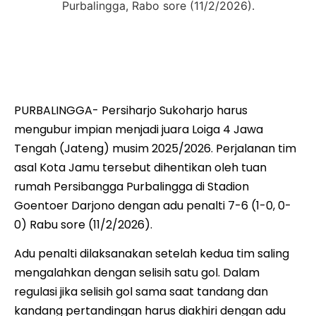
Pemain Persiharjo Sukoharjo dikepung dua pemain
Persibangga dalam pertandingan leg 2 Semifinal Liga 4
Jateng 2025/2026 di di Stadion Goentoer Darjono,
Purbalingga, Rabo sore (11/2/2026).
PURBALINGGA- Persiharjo Sukoharjo harus
mengubur impian menjadi juara Loiga 4 Jawa
Tengah (Jateng) musim 2025/2026. Perjalanan tim
asal Kota Jamu tersebut dihentikan oleh tuan
rumah Persibangga Purbalingga di Stadion
Goentoer Darjono dengan adu penalti 7-6 (1-0, 0-
0) Rabu sore (11/2/2026).
Adu penalti dilaksanakan setelah kedua tim saling
mengalahkan dengan selisih satu gol. Dalam
regulasi jika selisih gol sama saat tandang dan
kandang pertandingan harus diakhiri dengan adu