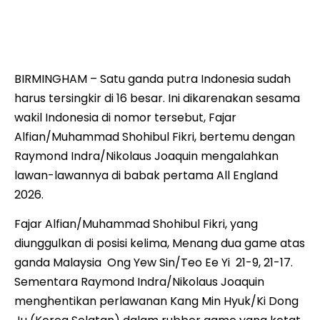
Leo Rolly Carnando/Bagas Maulana dipaksa takluk dari
ganda Korea Selatan Lee Jhe-Huei/Yang Po-Hsuan
(Chinese Taipei) 13-21, 19-21 dari Taiwan.
BIRMINGHAM – Satu ganda putra Indonesia sudah
harus tersingkir di 16 besar. Ini dikarenakan sesama
wakil Indonesia di nomor tersebut, Fajar
Alfian/Muhammad Shohibul Fikri, bertemu dengan
Raymond Indra/Nikolaus Joaquin mengalahkan
lawan-lawannya di babak pertama All England
2026.
Fajar Alfian/Muhammad Shohibul Fikri, yang
diunggulkan di posisi kelima, Menang dua game atas
ganda Malaysia Ong Yew Sin/Teo Ee Yi 21-9, 21-17.
Sementara Raymond Indra/Nikolaus Joaquin
menghentikan perlawanan Kang Min Hyuk/Ki Dong