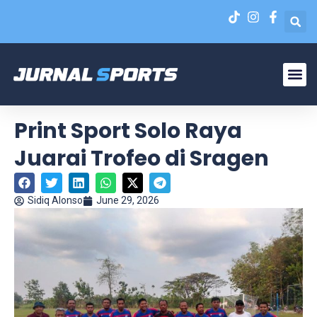
Liga N
EPA Liga 1 U-20
Print Sport Solo Raya
Juarai Trofeo di Sragen
Sidiq Alonso
June 29, 2026