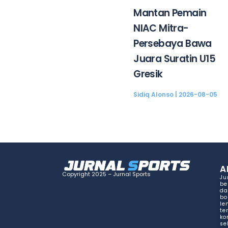
Mantan Pemain
NIAC Mitra-
Persebaya Bawa
Juara Suratin U15
Gresik
Sidiq Alonso
2026-08-05
A
Copyright 2025 – Jurnal Sports
Ju
be
da
bo
le
te
ko
se