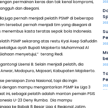
Dengan permainan keras dan tak kenal kompromi,
20
tangguh dan disegani.
Da
Sp
dia juga pernah menjadi pelatih PSMP di beberapa
202
im tersebut pernah menjadi tim yang disegani di
s menembus kasta teratas sepak bola Indonesia.
Su
Pe
elatih PSMP sekarang atas restu Kyai Asep Saifuddin
20
 sekaligus ayah Bupati Mojokerto Muhammad Al
Mu
Siahaan menyetujui,’’ terang Redi.
b
antongi Lisensi B. Selain menjadi pelatih, dia
20
l Anwar, Modopuro, Mojosari, Kabupaten Mojokerto.
Ta
Pe
se persiapan Zona Nasional, tapi dia ingin
20
si dengan mampu mengantarkan PSMP ke Liga 3
aat ini, sebagai pelatih adalah mantan pemain PSIS
donesia U-23 Deny Rumba. Dia mampu
gga ke Babak 8 Besar Liga 4 Regional Jatim.