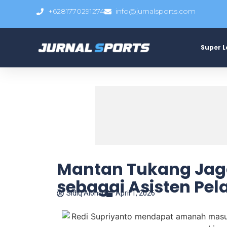
+6281770291274
info@jurnalsports.com
Super 
Mantan Tukang Jag
sebagai Asisten Pel
Sidiq Alonso
April 1, 2026