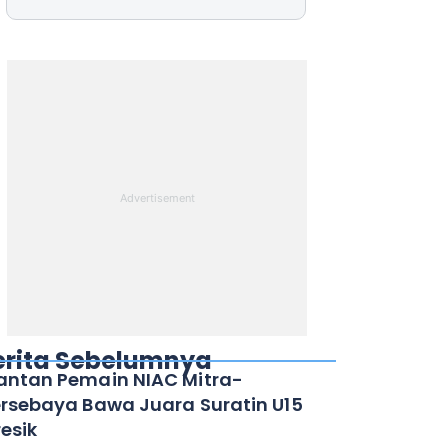
erita Sebelumnya
ntan Pemain NIAC Mitra-
rsebaya Bawa Juara Suratin U15
esik