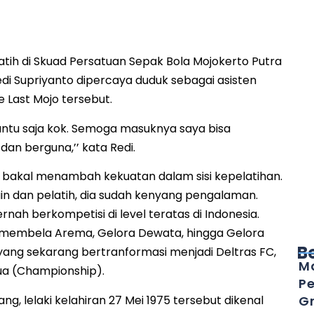
ih di Skuad Persatuan Sepak Bola Mojokerto Putra
i Supriyanto dipercaya duduk sebagai asisten
e Last Mojo tersebut.
ntu saja kok. Semoga masuknya saya bisa
n berguna,’’ kata Redi.
 bakal menambah kekuatan dalam sisi kepelatihan.
in dan pelatih, dia sudah kenyang pengalaman.
rnah berkompetisi di level teratas di Indonesia.
 membela Arema, Gelora Dewata, hingga Gelora
B
yang sekarang bertranformasi menjadi Deltras FC,
Ma
ua (Championship).
Pe
g, lelaki kelahiran 27 Mei 1975 tersebut dikenal
Gr