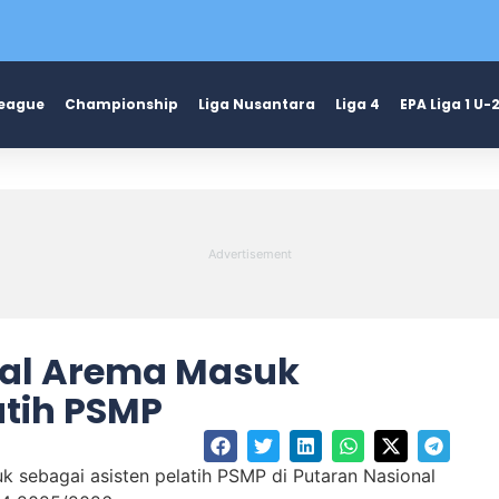
League
Championship
Liga Nusantara
Liga 4
EPA Liga 1 U-
al Arema Masuk
atih PSMP