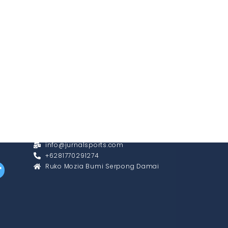
CONTACT
info@jurnalsports.com
+6281770291274
Ruko Mozia Bumi Serpong Damai