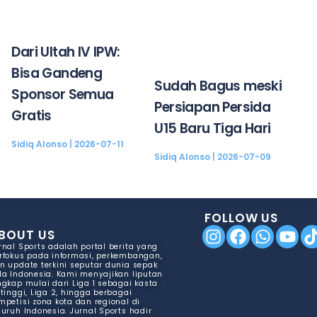
Dari Ultah IV IPW:
Bisa Gandeng
Sudah Bagus meski
Sponsor Semua
Persiapan Persida
Gratis
U15 Baru Tiga Hari
Sidiq Alonso
2026-07-11
Sidiq Alonso
2026-07-09
FOLLOW US
BOUT US
rnal Sports adalah portal berita yang
rfokus pada informasi, perkembangan,
n update terkini seputar dunia sepak
la Indonesia. Kami menyajikan liputan
ngkap mulai dari Liga 1 sebagai kasta
rtinggi, Liga 2, hingga berbagai
mpetisi zona kota dan regional di
luruh Indonesia. Jurnal Sports hadir