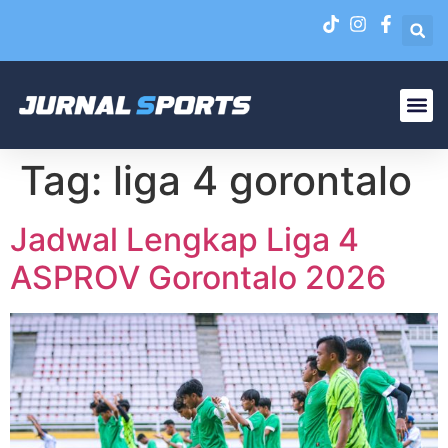
Liga N
EPA Liga 1 U-20
Tag:
liga 4 gorontalo
Jadwal Lengkap Liga 4
ASPROV Gorontalo 2026