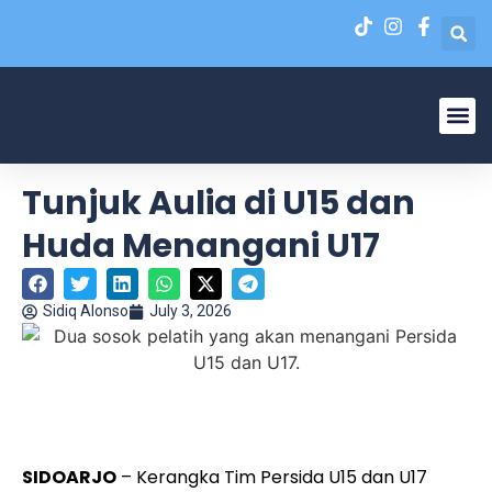
Liga N
EPA Liga 1 U-20
Tunjuk Aulia di U15 dan
Huda Menangani U17
Sidiq Alonso
July 3, 2026
Dua sosok pelatih yang akan menangani Persida U15 dan
U17.
SIDOARJO
– Kerangka Tim Persida U15 dan U17